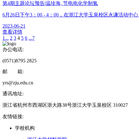
第4期主题论坛预告|温珍海, 节电电化学制氢
6月26日下午3：00 - 4：00，在浙江大学玉泉校区永谦活动中
2023-06-21
查看详情
1...
2
3
4
5
6
...7
办公电话:
(0571)8795 2825
邮 箱:
yrs@zju.edu.cn
通讯地址:
浙江省杭州市西湖区浙大路38号浙江大学玉泉校区 310027
友情链接:
学校机构