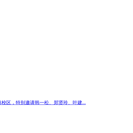
金港校区，特别邀请韩一松、郑贤玲、叶建...