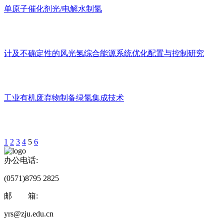
单原子催化剂光/电解水制氢
计及不确定性的风光氢综合能源系统优化配置与控制研究
工业有机废弃物制备绿氢集成技术
1
2
3
4
5
6
办公电话:
(0571)8795 2825
邮 箱:
yrs@zju.edu.cn