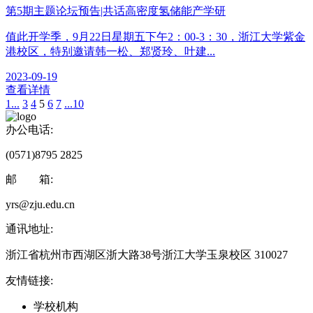
第5期主题论坛预告|共话高密度氢储能产学研
值此开学季，9月22日星期五下午2：00-3：30，浙江大学紫金
港校区，特别邀请韩一松、郑贤玲、叶建...
2023-09-19
查看详情
1...
3
4
5
6
7
...10
办公电话:
(0571)8795 2825
邮 箱:
yrs@zju.edu.cn
通讯地址:
浙江省杭州市西湖区浙大路38号浙江大学玉泉校区 310027
友情链接:
学校机构