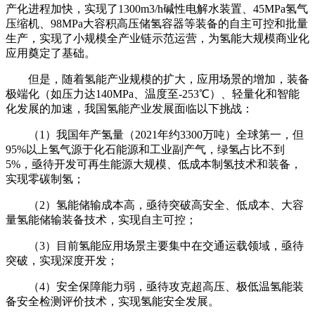
产化进程加快，实现了1300m3/h碱性电解水装置、45MPa氢气
压缩机、98MPa大容积高压储氢容器等装备的自主可控和批量
生产，实现了小规模全产业链示范运营，为氢能大规模商业化
应用奠定了基础。
但是，随着氢能产业规模的扩大，应用场景的增加，装备
极端化（如压力达140MPa、温度至-253℃）、轻量化和智能
化发展的加速，我国氢能产业发展面临以下挑战：
（1）我国年产氢量（2021年约3300万吨）全球第一，但
95%以上氢气源于化石能源和工业副产气，绿氢占比不到
5%，亟待开发可再生能源大规模、低成本制氢技术和装备，
实现零碳制氢；
（2）氢能储输成本高，亟待突破高安全、低成本、大容
量氢能储输装备技术，实现自主可控；
（3）目前氢能应用场景主要集中在交通运载领域，亟待
突破，实现深度开发；
（4）安全保障能力弱，亟待攻克超高压、极低温氢能装
备安全检测评价技术，实现氢能安全发展。