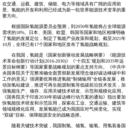
在交通、运载、建筑、储能、电力等领域具有广阔的应用前
景。氢能的开发和利用已经成为新一轮世界能源技术变革的重
要方向。
根据国际氢能源委员会预测，到2050年氢能将占全球能源
需求的18%。日本、美国、欧盟、韩国等国家和地区相继明确
了氢能的发展定位，制定了氢能产业政策和规划。截至2021年
10月，全球已有17个国家和地区发布了氢能战略规划。
在我国，氢能是《国家创新驱动发展战略纲要》《能源技
术革命创新行动计划(2016-2030)》《‘十四五’规划和2035年远
景目标纲要》等国家重要战略规划的重点支持方向。《中共中
央国务院关于完整准确全面贯彻新发展理念做好碳达峰碳中和
工作的意见》强调要统筹推进氢能“制储输用”全链条发展，推
动加氢站建设，推进可再生能源制氢等低碳前沿技术攻关，加
强氢能生产、储存、应用关键技术研发、示范和规模化应用。
《国务院关于印发2030年前碳达峰行动方案的通知》指出要加
快氢能技术研发和示范应用，探索在工业、交通运输、建筑等
领域规模化应用。发展氢能已成为我国应对气候变化、实现
“双碳”目标、保障能源安全的战略选择。
随着关键技术突破，我国制氢、储氢、输氢、用氢装备国