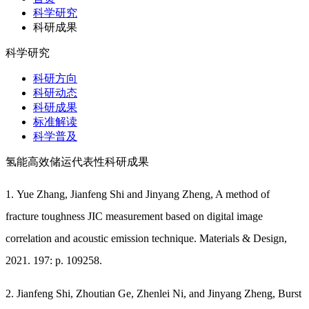
科学研究
科研成果
科学研究
科研方向
科研动态
科研成果
标准解读
科学普及
氢能高效储运代表性科研成果
1. Yue Zhang, Jianfeng Shi and Jinyang Zheng, A method of
fracture toughness JIC measurement based on digital image
correlation and acoustic emission technique. Materials & Design,
2021. 197: p. 109258.
2. Jianfeng Shi, Zhoutian Ge, Zhenlei Ni, and Jinyang Zheng, Burst