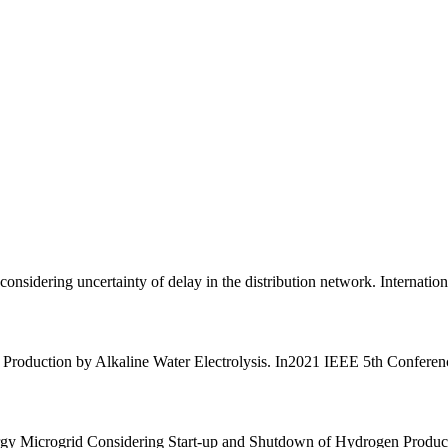
considering uncertainty of delay in the distribution network. Internati
oduction by Alkaline Water Electrolysis. In2021 IEEE 5th Conferenc
nergy Microgrid Considering Start-up and Shutdown of Hydrogen Produ