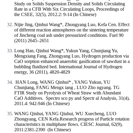
Study on Solids Suspension Density and Solids Circulating
Rate in a CFB With Six Circulating Loops, Proceedings of
the CSEE, 32(5), 2012.2: 9-14 (In Chinese)
Nijie Jing, Qinhui Wang*, Zhongyang Luo, Kefa Cen. Effect
of different reaction atmospheres on the sintering temperature
of Jincheng coal ash under pressurized conditions. Fuel 90
(2011) 2645–2651
Long Han, Qinhui Wang*, Yukun Yang, Chunjiang Yu,
Mengxiang Fang, Zhongyang Luo, Hydrogen production via
CaO sorption enhanced anaerobic gasification of sawdust in a
bubbling fluidized bed. International Journal of Hydrogen
energy, 36 (2011), 4820-4829
HAN Long, WANG Qinhui* , YANG Yukun, YU
Chunjiang, FANG Mengx iang , LUO Zho ngyang. TG
FTIR Study on Pyrolysis of Wheat Straw with Abundant
CaO Additives. Spectro sco py and Spectr al Analysis, 31(4),
2011.4: 942-946 (In Chinese)
WANG Qinhui, YANG Qiuhui, WU Xuecheng, LUO
Zhongyang, CEN Kefa.Research progress of Particle rotation
characteristics in multiphase flows. CIESC Journal, 62(9),
2011:2381-2390 (In Chinese)