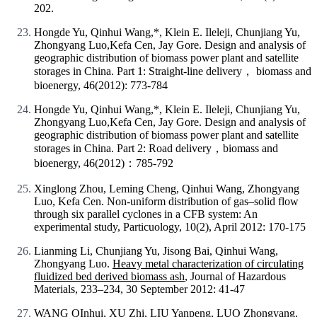
202.
Hongde Yu, Qinhui Wang,*, Klein E. Ileleji, Chunjiang Yu,
Zhongyang Luo,Kefa Cen, Jay Gore. Design and analysis of
geographic distribution of biomass power plant and satellite
storages in China. Part 1: Straight-line delivery， biomass and
bioenergy, 46(2012): 773-784
Hongde Yu, Qinhui Wang,*, Klein E. Ileleji, Chunjiang Yu,
Zhongyang Luo,Kefa Cen, Jay Gore. Design and analysis of
geographic distribution of biomass power plant and satellite
storages in China. Part 2: Road delivery，biomass and
bioenergy, 46(2012)：785-792
Xinglong Zhou, Leming Cheng, Qinhui Wang, Zhongyang
Luo, Kefa Cen. Non-uniform distribution of gas–solid flow
through six parallel cyclones in a CFB system: An
experimental study, Particuology, 10(2), April 2012: 170-175
Lianming Li, Chunjiang Yu, Jisong Bai, Qinhui Wang,
Zhongyang Luo.
Heavy metal characterization of circulating
fluidized bed derived biomass ash
, Journal of Hazardous
Materials, 233–234, 30 September 2012: 41-47
WANG QInhui, XU Zhi, LIU Yanpeng, LUO Zhongyang,