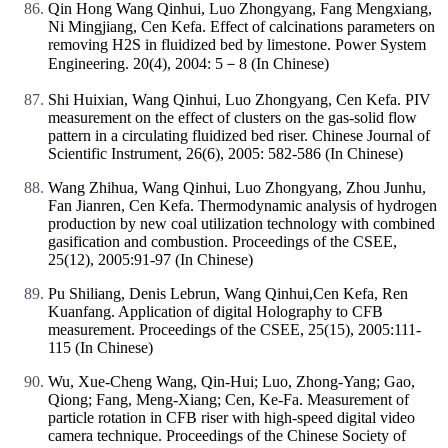
Qin Hong Wang Qinhui, Luo Zhongyang, Fang Mengxiang,
Ni Mingjiang, Cen Kefa. Effect of calcinations parameters on
removing H2S in fluidized bed by limestone. Power System
Engineering. 20(4), 2004: 5－8 (In Chinese)
Shi Huixian, Wang Qinhui, Luo Zhongyang, Cen Kefa. PIV
measurement on the effect of clusters on the gas-solid flow
pattern in a circulating fluidized bed riser. Chinese Journal of
Scientific Instrument, 26(6), 2005: 582-586 (In Chinese)
Wang Zhihua, Wang Qinhui, Luo Zhongyang, Zhou Junhu,
Fan Jianren, Cen Kefa. Thermodynamic analysis of hydrogen
production by new coal utilization technology with combined
gasification and combustion. Proceedings of the CSEE,
25(12), 2005:91-97 (In Chinese)
Pu Shiliang, Denis Lebrun, Wang Qinhui,Cen Kefa, Ren
Kuanfang. Application of digital Holography to CFB
measurement. Proceedings of the CSEE, 25(15), 2005:111-
115 (In Chinese)
Wu, Xue-Cheng Wang, Qin-Hui; Luo, Zhong-Yang; Gao,
Qiong; Fang, Meng-Xiang; Cen, Ke-Fa. Measurement of
particle rotation in CFB riser with high-speed digital video
camera technique. Proceedings of the Chinese Society of