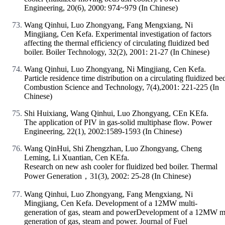
Engineering, 20(6), 2000: 974~979 (In Chinese)
Wang Qinhui, Luo Zhongyang, Fang Mengxiang, Ni
Mingjiang, Cen Kefa. Experimental investigation of factors
affecting the thermal efficiency of circulating fluidized bed
boiler. Boiler Technology, 32(2), 2001: 21-27 (In Chinese)
Wang Qinhui, Luo Zhongyang, Ni Mingjiang, Cen Kefa.
Particle residence time distribution on a circulating fluidized bed
Combustion Science and Technology, 7(4),2001: 221-225 (In
Chinese)
Shi Huixiang, Wang Qinhui, Luo Zhongyang, CEn KEfa.
The application of PIV in gas-solid multiphase flow. Power
Engineering, 22(1), 2002:1589-1593 (In Chinese)
Wang QinHui, Shi Zhengzhan, Luo Zhongyang, Cheng
Leming, Li Xuantian, Cen KEfa.
Research on new ash cooler for fluidized bed boiler. Thermal
Power Generation，31(3), 2002: 25-28 (In Chinese)
Wang Qinhui, Luo Zhongyang, Fang Mengxiang, Ni
Mingjiang, Cen Kefa. Development of a 12MW multi-
generation of gas, steam and powerDevelopment of a 12MW mu
generation of gas, steam and power. Journal of Fuel