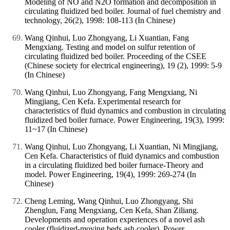
Modeling of NO and N2O formation and decomposition in
circulating fluidized bed boiler. Journal of fuel chemistry and
technology, 26(2), 1998: 108-113 (In Chinese)
Wang Qinhui, Luo Zhongyang, Li Xuantian, Fang
Mengxiang. Testing and model on sulfur retention of
circulating fluidized bed boiler. Proceeding of the CSEE
(Chinese society for electrical engineering), 19 (2), 1999: 5-9
(In Chinese)
Wang Qinhui, Luo Zhongyang, Fang Mengxiang, Ni
Mingjiang, Cen Kefa. Experimental research for
characteristics of fluid dynamics and combustion in circulating
fluidized bed boiler furnace. Power Engineering, 19(3), 1999:
11~17 (In Chinese)
Wang Qinhui, Luo Zhongyang, Li Xuantian, Ni Mingjiang,
Cen Kefa. Characteristics of fluid dynamics and combustion
in a circulating fluidized bed boiler furnace-Theory and
model. Power Engineering, 19(4), 1999: 269-274 (In
Chinese)
Cheng Leming, Wang Qinhui, Luo Zhongyang, Shi
Zhenglun, Fang Mengxiang, Cen Kefa, Shan Ziliang.
Developments and operation experiences of a novel ash
cooler (fluidized-moving beds ash cooler). Power