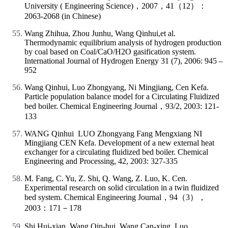
University ( Engineering Science)，2007，41（12）：
2063-2068 (in Chinese)
Wang Zhihua, Zhou Junhu, Wang Qinhui,et al.
Thermodynamic equilibrium analysis of hydrogen production
by coal based on Coal/CaO/H2O gasification system.
International Journal of Hydrogen Energy 31 (7), 2006: 945 –
952
Wang Qinhui, Luo Zhongyang, Ni Mingjiang, Cen Kefa.
Particle population balance model for a Circulating Fluidized
bed boiler. Chemical Engineering Journal，93/2, 2003: 121-
133
WANG Qinhui LUO Zhongyang Fang Mengxiang NI
Mingjiang CEN Kefa. Development of a new external heat
exchanger for a circulating fluidized bed boiler. Chemical
Engineering and Processing, 42, 2003: 327-335
M. Fang, C. Yu, Z. Shi, Q. Wang, Z. Luo, K. Cen.
Experimental research on solid circulation in a twin fluidized
bed system. Chemical Engineering Journal，94（3），
2003：171－178
Shi Hui-xian, Wang Qin-hui, Wang Can-xing, Luo