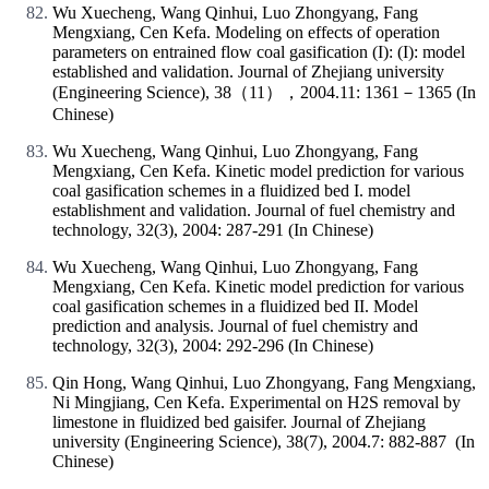
Wu Xuecheng, Wang Qinhui, Luo Zhongyang, Fang
Mengxiang, Cen Kefa. Modeling on effects of operation
parameters on entrained flow coal gasification (I): (I): model
established and validation. Journal of Zhejiang university
(Engineering Science), 38（11），2004.11: 1361－1365 (In
Chinese)
Wu Xuecheng, Wang Qinhui, Luo Zhongyang, Fang
Mengxiang, Cen Kefa. Kinetic model prediction for various
coal gasification schemes in a fluidized bed I. model
establishment and validation. Journal of fuel chemistry and
technology, 32(3), 2004: 287-291 (In Chinese)
Wu Xuecheng, Wang Qinhui, Luo Zhongyang, Fang
Mengxiang, Cen Kefa. Kinetic model prediction for various
coal gasification schemes in a fluidized bed II. Model
prediction and analysis. Journal of fuel chemistry and
technology, 32(3), 2004: 292-296 (In Chinese)
Qin Hong, Wang Qinhui, Luo Zhongyang, Fang Mengxiang,
Ni Mingjiang, Cen Kefa. Experimental on H2S removal by
limestone in fluidized bed gaisifer. Journal of Zhejiang
university (Engineering Science), 38(7), 2004.7: 882-887 (In
Chinese)