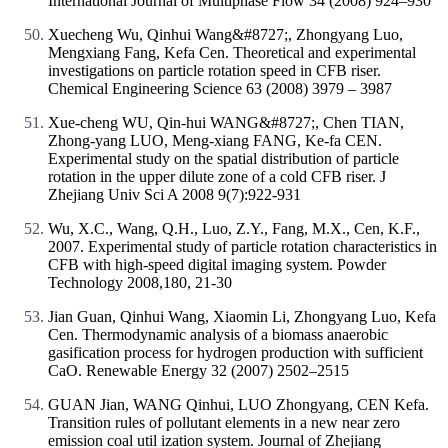
International Journal of Multiphase Flow 34 (2008) 924–930
Xuecheng Wu, Qinhui Wang&#8727;, Zhongyang Luo,
Mengxiang Fang, Kefa Cen. Theoretical and experimental
investigations on particle rotation speed in CFB riser.
Chemical Engineering Science 63 (2008) 3979 – 3987
Xue-cheng WU, Qin-hui WANG&#8727;, Chen TIAN,
Zhong-yang LUO, Meng-xiang FANG, Ke-fa CEN.
Experimental study on the spatial distribution of particle
rotation in the upper dilute zone of a cold CFB riser. J
Zhejiang Univ Sci A 2008 9(7):922-931
Wu, X.C., Wang, Q.H., Luo, Z.Y., Fang, M.X., Cen, K.F.,
2007. Experimental study of particle rotation characteristics in
CFB with high-speed digital imaging system. Powder
Technology 2008,180, 21-30
Jian Guan, Qinhui Wang, Xiaomin Li, Zhongyang Luo, Kefa
Cen. Thermodynamic analysis of a biomass anaerobic
gasification process for hydrogen production with sufficient
CaO. Renewable Energy 32 (2007) 2502–2515
GUAN Jian, WANG Qinhui, LUO Zhongyang, CEN Kefa.
Transition rules of pollutant elements in a new near zero
emission coal util ization system. Journal of Zhejiang