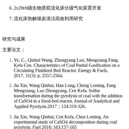
2x20t/h级生物质双流化床分级气化装置开发
流化床热解煤炭清洁高效利用研究
研究与成果
主要论文：
Ye, C., Qinhui Wang, Zhongyang Luo, Mengxiang Fang,
Kefa Cen. Characteristics of Coal Partial Gasification on a
Circulating Fluidized Bed Reactor. Energy & Fuels,
2017. 31(3): p. 2557-2564.
Jia Xin, Wang Qinhui, Han Long, Cheng Leming, Fang
Mengxiang, Luo Zhongyang, Cen Kefa. Sulfur
transformation during the pyrolysis of coal with the addition
of CaSO4 in a fixed-bed reactor. Journal of Analytical and
Applied Pyrolysis.2017；124:319-326.
Jia Xin, Wang Qinhui, Cen Kefa, Chen Leming. An
experimental study of CaSO4 decomposition during coal
pyrolysis. Fuel 2016; 163:157-165