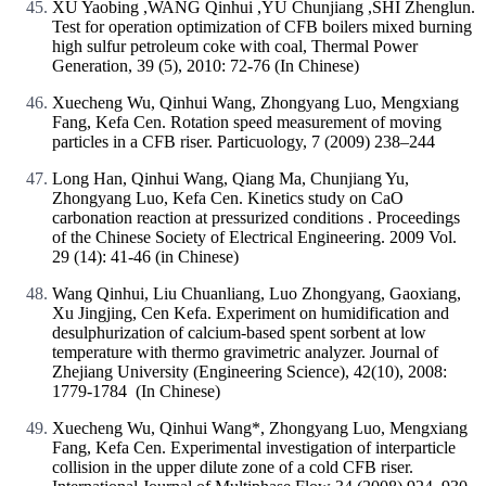
XU Yaobing ,WANG Qinhui ,YU Chunjiang ,SHI Zhenglun.
Test for operation optimization of CFB boilers mixed burning
high sulfur petroleum coke with coal, Thermal Power
Generation, 39 (5), 2010: 72-76 (In Chinese)
Xuecheng Wu, Qinhui Wang, Zhongyang Luo, Mengxiang
Fang, Kefa Cen. Rotation speed measurement of moving
particles in a CFB riser. Particuology, 7 (2009) 238–244
Long Han, Qinhui Wang, Qiang Ma, Chunjiang Yu,
Zhongyang Luo, Kefa Cen. Kinetics study on CaO
carbonation reaction at pressurized conditions . Proceedings
of the Chinese Society of Electrical Engineering. 2009 Vol.
29 (14): 41-46 (in Chinese)
Wang Qinhui, Liu Chuanliang, Luo Zhongyang, Gaoxiang,
Xu Jingjing, Cen Kefa. Experiment on humidification and
desulphurization of calcium-based spent sorbent at low
temperature with thermo gravimetric analyzer. Journal of
Zhejiang University (Engineering Science), 42(10), 2008:
1779-1784 (In Chinese)
Xuecheng Wu, Qinhui Wang*, Zhongyang Luo, Mengxiang
Fang, Kefa Cen. Experimental investigation of interparticle
collision in the upper dilute zone of a cold CFB riser.