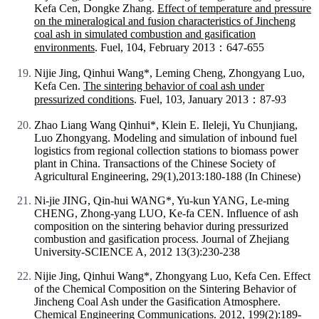
Kefa Cen, Dongke Zhang.
Effect of temperature and pressure
on the mineralogical and fusion characteristics of Jincheng
coal ash in simulated combustion and gasification
environments
. Fuel, 104, February 2013：647-655
Nijie Jing, Qinhui Wang*, Leming Cheng, Zhongyang Luo,
Kefa Cen.
The sintering behavior of coal ash under
pressurized conditions
. Fuel, 103, January 2013：87-93
Zhao Liang Wang Qinhui*, Klein E. Ileleji, Yu Chunjiang,
Luo Zhongyang. Modeling and simulation of inbound fuel
logistics from regional collection stations to biomass power
plant in China. Transactions of the Chinese Society of
Agricultural Engineering, 29(1),2013:180-188 (In Chinese)
Ni-jie JING, Qin-hui WANG*, Yu-kun YANG, Le-ming
CHENG, Zhong-yang LUO, Ke-fa CEN. Influence of ash
composition on the sintering behavior during pressurized
combustion and gasification process. Journal of Zhejiang
University-SCIENCE A, 2012 13(3):230-238
Nijie Jing, Qinhui Wang*, Zhongyang Luo, Kefa Cen. Effect
of the Chemical Composition on the Sintering Behavior of
Jincheng Coal Ash under the Gasification Atmosphere.
Chemical Engineering Communications. 2012, 199(2):189-