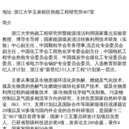
地址: 浙江大学玉泉校区热能工程研究所407室
简介
浙江大学热能工程研究所暨能源清洁利用国家重点实验室
教授、博导生导师，国家能源煤炭清洁转换利用技术研发（实
验）中心副主任，中国颗粒学会常务理事,流态化专业委员会
副主任，中国化工学会工程热化学专委会副主任，中国电机工
程学会热电专业委员会委员，中国煤炭学会煤化工专业委员会
委员，浙江省电力学会锅炉专业委员会委员。入选教育部新世
纪人才计划，浙江省“新世纪151人才工程”计划第一层次。
主要从事煤及生物质循环流化床热解、燃烧及气化技术、
煤及生物质的热解气化燃烧分级转化多联产技术、煤及生物质
利用过程的碳捕集技术、煤/生物质化学链气化制氢、污染物
控制以及气固多相流等方向的研究。主持负责国家自然科学基
金、863、973、支撑计划以及国际合作等国家级项目或课题近
20项以及50多项与国内外企业的合作科研项目，是国家十二
五"863"项目首席专家，国家十三五重点研发计划项目负责
人。已获省部级科技进步奖6项，发表论文200余篇，著作4
本，国家发明专利50余项。