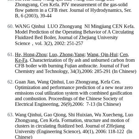
Zhongyang, Cen Kefa. PIV measurement of the gas-solid
flow pattern in a CFB riser. Journal of Hydrodynamics, Ser.
B, 6 (2003), 39-44
WANG Qinhui LUO Zhongyang NI Mingjiang CEN Kefa.
Model Prediction of the Operating Behavior of A Circulating
Fluidized Bed Boiler, Journal of Zhejiang University
Science，vol. 3(2), 2002: 251-257
He, Hong-Zhou
;
Luo, Zhong-Yang
;
Wang, Qin-Hui
;
Cen,
Ke-Fa
. Characterization of fly ash and unburned carbon from
CFB boiler with burning Fujian anthracite. Journal of Fuel
Chemistry and Technology, 34(3),2006: 285-291 (In Chinese)
Guan Jian, Wang Qinhui, Luo Zhongyang, Kefa Cen.
Optimization and performance prediction of a new near zero
emissions coal utilization system with combined gasification
and combustion. Proceedings of the Chinese Society of
Electrical Engineering, 26(9),2006: 7-13 (In Chinese)
Wang Qinhui, Gao Qiong, Shi Huixian, Wu Xuecheng, Luo
Zhongyang, Cen Kefa. Formation, structure and motion of
clusters in circulating fluidized bed. Journal of ZHejiang
University (Engineering Science), 40(1), 2006: 118-122 (In
Chinese)