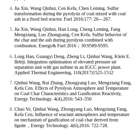
Jia Xin, Wang Qinhui, Cen Kefa, Chen Leming. Sulfur
transformation during the pyrolysis of coal mixed with coal
ash in a fixed bed reactor. Fuel 2016;177: 26—267.
Jia Xin, Wang Qinhui, Han Long, Cheng Leming, Fang
Mengxiang, Luo Zhongyang, Cen Kefa. Sulfur behavior of
the char and the ash during pyrolysis combined with
combustion. Energy& Fuel 2016；30:9589-9595.
Long Han, Guangyi Deng, Zheng Li, Qinhui Wang, Klein E.
Ileleji. Integration optimisation of elevated pressure air
separation unit with gas turbine in an IGCC power plant.
Applied Thermal Engineering, 110(2017)1525-1532
Qinhui Wang, Rui Zhang, Zhongyang Luo, Mengxiang Fang,
Kefa Cen. Effects of Pyrolysis Atmosphere and Temperature
on Coal Char Characteristics and Gasification Reactivity,
Energy Technology. 4(4),2016: 543–550
Chao Ye, Qinhui Wang, Zhongyang Luo, Mengxiang Fang,
Kefa Cen. Influence of reactant atmospheres and temperature
on mechanism of gasification of coal char derived from
lignite，Energy Technology. 4(6),2016: 722-728.