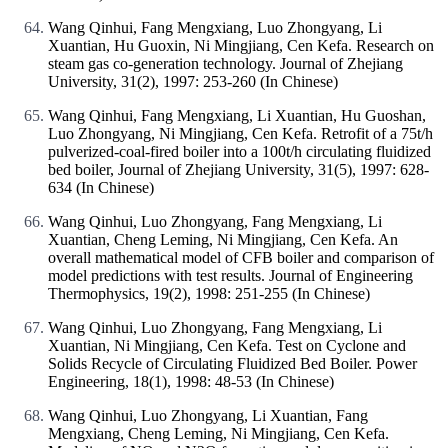
Wang Qinhui, Fang Mengxiang, Luo Zhongyang, Li
Xuantian, Hu Guoxin, Ni Mingjiang, Cen Kefa. Research on
steam gas co-generation technology. Journal of Zhejiang
University, 31(2), 1997: 253-260 (In Chinese)
Wang Qinhui, Fang Mengxiang, Li Xuantian, Hu Guoshan,
Luo Zhongyang, Ni Mingjiang, Cen Kefa. Retrofit of a 75t/h
pulverized-coal-fired boiler into a 100t/h circulating fluidized
bed boiler, Journal of Zhejiang University, 31(5), 1997: 628-
634 (In Chinese)
Wang Qinhui, Luo Zhongyang, Fang Mengxiang, Li
Xuantian, Cheng Leming, Ni Mingjiang, Cen Kefa. An
overall mathematical model of CFB boiler and comparison of
model predictions with test results. Journal of Engineering
Thermophysics, 19(2), 1998: 251-255 (In Chinese)
Wang Qinhui, Luo Zhongyang, Fang Mengxiang, Li
Xuantian, Ni Mingjiang, Cen Kefa. Test on Cyclone and
Solids Recycle of Circulating Fluidized Bed Boiler. Power
Engineering, 18(1), 1998: 48-53 (In Chinese)
Wang Qinhui, Luo Zhongyang, Li Xuantian, Fang
Mengxiang, Cheng Leming, Ni Mingjiang, Cen Kefa.