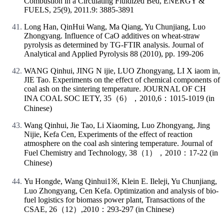
Combustion in a Circulating Fluidized Bed, ENERGY &
FUELS, 25(9), 2011.9: 3885-3891
Long Han, QinHui Wang, Ma Qiang, Yu Chunjiang, Luo
Zhongyang. Influence of CaO additives on wheat-straw
pyrolysis as determined by TG-FTIR analysis. Journal of
Analytical and Applied Pyrolysis 88 (2010), pp. 199-206
WANG Qinhui, JING N ijie, LUO Zhongyang, LI X iaom in,
JIE Tao. Experiments on the effect of chemical components of
coal ash on the sintering temperature. JOURNAL OF CH
INA COAL SOC IETY, 35（6），2010,6：1015-1019 (in
Chinese)
Wang Qinhui, Jie Tao, Li Xiaoming, Luo Zhongyang, Jing
Nijie, Kefa Cen, Experiments of the effect of reaction
atmosphere on the coal ash sintering temperature. Journal of
Fuel Chemistry and Technology, 38（1），2010：17-22 (in
Chinese)
Yu Hongde, Wang Qinhui1※, Klein E. Ileleji, Yu Chunjiang,
Luo Zhongyang, Cen Kefa. Optimization and analysis of bio-
fuel logistics for biomass power plant, Transactions of the
CSAE, 26（12）,2010：293-297 (in Chinese)