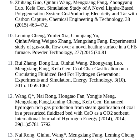
Zhihang Guo, Qinhui Wang, Mengxiang Fang, Zhongyang
Luo, Kefa Cen, Simulation Study of A Novel Lignite-Based
Polygeneration System Co-Producing Electricity and Tar with
Carbon Capture, Chemical Engineering & Technology, 38
(2015) 463–472.
Leming Cheng, Yunfei Xia, Chunjiang Yu,
QinhuiWang,Weiguo Zhang, Mengxiang Fang. Experimental
study of gas–solid flow over a novel heating surface in a CFB
furnace. Powder Technology, 277(2015)74-81
Rui Zhang, Dong Liu, Qinhui Wang, Zhongyang Luo,
Mengxiang Fang, Kefa Cen. Coal Char Gasification on a
Circulating Fluidized Bed For Hydrogen Generation:
Experiments and Simulation, Energy Technology. 3(10),
2015: 1059-1067
Wang Q*, Nai Rong, Hongtao Fan, Yongjie Meng,
Mengxiang Fang,Leming Cheng, Kefa Cen. Enhanced
hydrogen-rich gas production from steam gasification of coal
in a pressurized fluidized bed with CaO as a CO2 sorbent,
International Journal of Hydrogen Energy (2014),
2014;
39(11):5781-5792
Nai Rong, Qinhui Wang*, Mengxiang Fang, Leming Cheng,