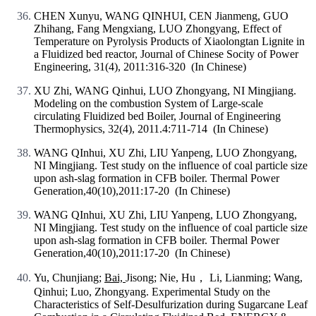
CHEN Xunyu, WANG QINHUI, CEN Jianmeng, GUO
Zhihang, Fang Mengxiang, LUO Zhongyang, Effect of
Temperature on Pyrolysis Products of Xiaolongtan Lignite in
a Fluidized bed reactor, Journal of Chinese Socity of Power
Engineering, 31(4), 2011:316-320 (In Chinese)
XU Zhi, WANG Qinhui, LUO Zhongyang, NI Mingjiang.
Modeling on the combustion System of Large-scale
circulating Fluidized bed Boiler, Journal of Engineering
Thermophysics, 32(4), 2011.4:711-714 (In Chinese)
WANG QInhui, XU Zhi, LIU Yanpeng, LUO Zhongyang,
NI Mingjiang. Test study on the influence of coal particle size
upon ash-slag formation in CFB boiler. Thermal Power
Generation,40(10),2011:17-20 (In Chinese)
WANG QInhui, XU Zhi, LIU Yanpeng, LUO Zhongyang,
NI Mingjiang. Test study on the influence of coal particle size
upon ash-slag formation in CFB boiler. Thermal Power
Generation,40(10),2011:17-20 (In Chinese)
Yu, Chunjiang;
Bai,
Jisong; Nie, Hu， Li, Lianming; Wang,
Qinhui; Luo, Zhongyang. Experimental Study on the
Characteristics of Self-Desulfurization during Sugarcane Leaf