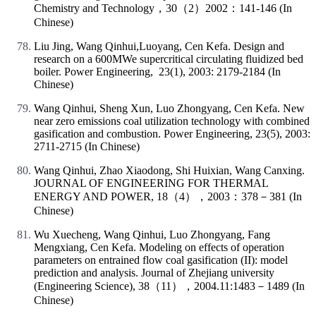
Chemistry and Technology，30（2）2002：141-146 (In
Chinese)
Liu Jing, Wang Qinhui,Luoyang, Cen Kefa. Design and
research on a 600MWe supercritical circulating fluidized bed
boiler. Power Engineering, 23(1), 2003: 2179-2184 (In
Chinese)
Wang Qinhui, Sheng Xun, Luo Zhongyang, Cen Kefa. New
near zero emissions coal utilization technology with combined
gasification and combustion. Power Engineering, 23(5), 2003:
2711-2715 (In Chinese)
Wang Qinhui, Zhao Xiaodong, Shi Huixian, Wang Canxing.
JOURNAL OF ENGINEERING FOR THERMAL
ENERGY AND POWER, 18（4），2003：378－381 (In
Chinese)
Wu Xuecheng, Wang Qinhui, Luo Zhongyang, Fang
Mengxiang, Cen Kefa. Modeling on effects of operation
parameters on entrained flow coal gasification (II): model
prediction and analysis. Journal of Zhejiang university
(Engineering Science), 38（11），2004.11:1483－1489 (In
Chinese)