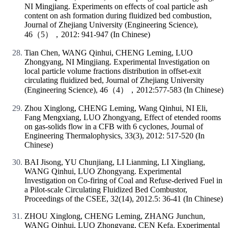
NI Mingjiang. Experiments on effects of coal particle ash
content on ash formation during fluidized bed combustion,
Journal of Zhejiang University (Engineering Science),
46（5），2012: 941-947 (In Chinese)
Tian Chen, WANG Qinhui, CHENG Leming, LUO
Zhongyang, NI Mingjiang. Experimental Investigation on
local particle volume fractions distribution in offset-exit
circulating fluidized bed, Journal of Zhejiang University
(Engineering Science), 46（4），2012:577-583 (In Chinese)
Zhou Xinglong, CHENG Leming, Wang Qinhui, NI Eli,
Fang Mengxiang, LUO Zhongyang, Effect of etended rooms
on gas-solids flow in a CFB with 6 cyclones, Journal of
Engineering Thermalophysics, 33(3), 2012: 517-520 (In
Chinese)
BAI Jisong, YU Chunjiang, LI Lianming, LI Xingliang,
WANG Qinhui, LUO Zhongyang. Experimental
Investigation on Co-firing of Coal and Refuse-derived Fuel in
a Pilot-scale Circulating Fluidized Bed Combustor,
Proceedings of the CSEE, 32(14), 2012.5: 36-41 (In Chinese)
ZHOU Xinglong, CHENG Leming, ZHANG Junchun,
WANG Qinhui, LUO Zhongyang, CEN Kefa. Experimental