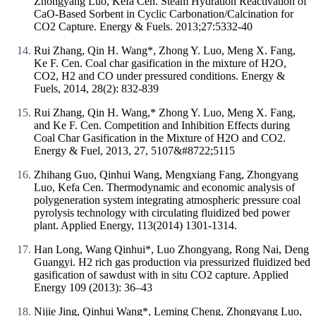
Zhongyang Luo, Kefa Cen. Steam Hydration Reactivation of
CaO-Based Sorbent in Cyclic Carbonation/Calcination for
CO2 Capture. Energy & Fuels. 2013;27:5332-40
Rui Zhang, Qin H. Wang*, Zhong Y. Luo, Meng X. Fang,
Ke F. Cen. Coal char gasification in the mixture of H2O,
CO2, H2 and CO under pressured conditions. Energy &
Fuels, 2014, 28(2): 832-839
Rui Zhang, Qin H. Wang,* Zhong Y. Luo, Meng X. Fang,
and Ke F. Cen. Competition and Inhibition Effects during
Coal Char Gasification in the Mixture of H2O and CO2.
Energy & Fuel, 2013, 27, 5107&#8722;5115
Zhihang Guo, Qinhui Wang, Mengxiang Fang, Zhongyang
Luo, Kefa Cen. Thermodynamic and economic analysis of
polygeneration system integrating atmospheric pressure coal
pyrolysis technology with circulating fluidized bed power
plant. Applied Energy, 113(2014) 1301-1314.
Han Long, Wang Qinhui*, Luo Zhongyang, Rong Nai, Deng
Guangyi. H2 rich gas production via pressurized fluidized bed
gasification of sawdust with in situ CO2 capture. Applied
Energy 109 (2013): 36–43
Nijie Jing, Qinhui Wang*, Leming Cheng, Zhongyang Luo,