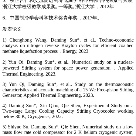
5、校企合作和交流促进制冷低温学 科本科教学的探索与实践,
浙江大学校级教学成果奖, 一等奖, 浙江大学，2012年
6、中国制冷学会科学技术奖青年奖，2017年。
发表论文
1) Chenghong Wang, Daming Sun*, et al.. Techno-economic
analysis on nitrogen reverse Brayton cycles for efficient coalbed
methane liquefaction process，Energy, 2023.
2) Yun Qi, Daming Sun*, et al.. Numerical study on a nuclear-
powered Stirling system for space power generation，Applied
Thermal Engineering, 2023.
3) Yun Qi, Daming Sun*, et al.. Study on the thermoacoustic
characteristics and acoustic matching of a 15 We Free-piston Stirling
Generator, Applied Thermal Engineering, 2023.
4) Daming Sun*, Xin Qiao, Qie Shen, Experimental Study on a
Two-stage Large Cooling Capacity Stirling Cryocooler working
below 30 K, Cryogenics, 2022.
5) Shiyue Su, Daming Sun*, Qie Shen, Numerical study on a low
mass flow rate cold compressor for 2 K helium cryogenic system,