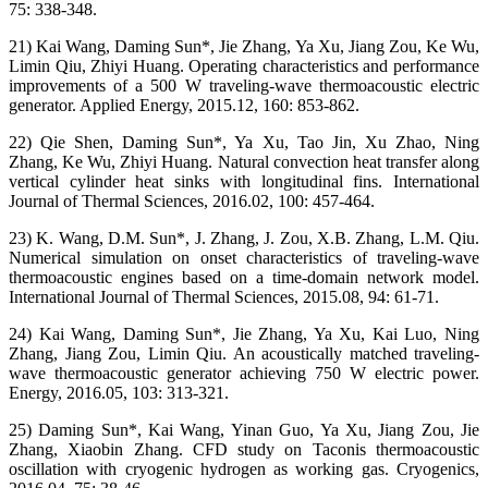
75: 338-348.
21) Kai Wang, Daming Sun*, Jie Zhang, Ya Xu, Jiang Zou, Ke Wu,
Limin Qiu, Zhiyi Huang. Operating characteristics and performance
improvements of a 500 W traveling-wave thermoacoustic electric
generator. Applied Energy, 2015.12, 160: 853-862.
22) Qie Shen, Daming Sun*, Ya Xu, Tao Jin, Xu Zhao, Ning
Zhang, Ke Wu, Zhiyi Huang. Natural convection heat transfer along
vertical cylinder heat sinks with longitudinal fins. International
Journal of Thermal Sciences, 2016.02, 100: 457-464.
23) K. Wang, D.M. Sun*, J. Zhang, J. Zou, X.B. Zhang, L.M. Qiu.
Numerical simulation on onset characteristics of traveling-wave
thermoacoustic engines based on a time-domain network model.
International Journal of Thermal Sciences, 2015.08, 94: 61-71.
24) Kai Wang, Daming Sun*, Jie Zhang, Ya Xu, Kai Luo, Ning
Zhang, Jiang Zou, Limin Qiu. An acoustically matched traveling-
wave thermoacoustic generator achieving 750 W electric power.
Energy, 2016.05, 103: 313-321.
25) Daming Sun*, Kai Wang, Yinan Guo, Ya Xu, Jiang Zou, Jie
Zhang, Xiaobin Zhang. CFD study on Taconis thermoacoustic
oscillation with cryogenic hydrogen as working gas. Cryogenics,