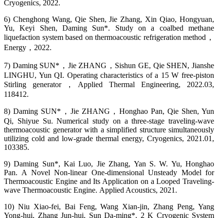
Cryogenics, 2022.
6) Chenghong Wang, Qie Shen, Jie Zhang, Xin Qiao, Hongyuan,
Yu, Keyi Shen, Daming Sun*. Study on a coalbed methane
liquefaction system based on thermoacoustic refrigeration method，
Energy，2022.
7) Daming SUN*，Jie ZHANG，Sishun GE, Qie SHEN, Jianshe
LINGHU, Yun QI. Operating characteristics of a 15 W free-piston
Stirling generator，Applied Thermal Engineering, 2022.03,
118412.
8) Daming SUN*，Jie ZHANG，Honghao Pan, Qie Shen, Yun
Qi, Shiyue Su. Numerical study on a three-stage traveling-wave
thermoacoustic generator with a simplified structure simultaneously
utilizing cold and low-grade thermal energy, Cryogenics, 2021.01,
103385.
9) Daming Sun*, Kai Luo, Jie Zhang, Yan S. W. Yu, Honghao
Pan. A Novel Non-linear One-dimensional Unsteady Model for
Thermoacoustic Engine and Its Application on a Looped Traveling-
wave Thermoacoustic Engine. Applied Acoustics, 2021.
10) Niu Xiao-fei, Bai Feng, Wang Xian-jin, Zhang Peng, Yang
Yong-hui, Zhang Jun-hui, Sun Da-ming*. 2 K Cryogenic System