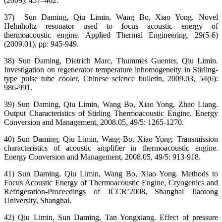
(2009): 457–462.
37) Sun Daming, Qiu Limin, Wang Bo, Xiao Yong. Novel
Helmholtz resonator used to focus acoustic energy of
thermoacoustic engine. Applied Thermal Engineering. 29(5-6)
(2009.01), pp: 945-949.
38) Sun Daming, Dietrich Marc, Thummes Guenter, Qiu Limin.
Investigation on regenerator temperature inhomogeneity in Stirling-
type pulse tube cooler. Chinese science bulletin, 2009.03, 54(6):
986-991.
39) Sun Daming, Qiu Limin, Wang Bo, Xiao Yong, Zhao Liang.
Output Characteristics of Stirling Thermoacoustic Engine. Energy
Conversion and Management, 2008.05, 49/5: 1265-1270.
40) Sun Daming, Qiu Limin, Wang Bo, Xiao Yong. Transmission
characteristics of acoustic amplifier in thermoacoustic engine.
Energy Conversion and Management, 2008.05, 49/5: 913-918.
41) Sun Daming, Qiu Limin, Wang Bo, Xiao Yong. Methods to
Focus Acoustic Energy of Thermoacoustic Engine, Cryogenics and
Refrigeration-Proceedings of ICCR’2008, Shanghai Jiaotong
University, Shanghai.
42) Qiu Limin, Sun Daming, Tan Yongxiang. Effect of pressure