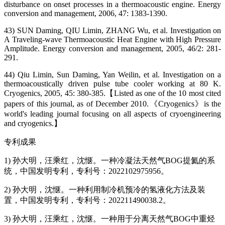
disturbance on onset processes in a thermoacoustic engine. Energy
conversion and management, 2006, 47: 1383-1390.
43) SUN Daming, QIU Limin, ZHANG Wu, et al. Investigation on
A Traveling-wave Thermoacoustic Heat Engine with High Pressure
Amplitude. Energy conversion and management, 2005, 46/2: 281-
291.
44) Qiu Limin, Sun Daming, Yan Weilin, et al. Investigation on a
thermoacoustically driven pulse tube cooler working at 80 K.
Cryogenics, 2005, 45: 380-385.【Listed as one of the 10 most cited
papers of this journal, as of December 2010.《Cryogenics》is the
world's leading journal focusing on all aspects of cryoengineering
and cryogenics.】
专利成果
1) 孙大明，汪乘红，沈惬。一种冷凝法天然气BOG提氦的系
统，中国发明专利，专利号：2022102975956。
2) 孙大明，沈惬。一种利用制冷机预冷的氢液化方法及装
置，中国发明专利，专利号：202211490038.2。
3) 孙大明，汪乘红，沈惬。一种用于分离天然气BOG中重烃