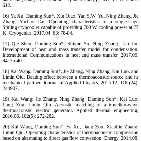
612.
16) Ya Xu, Daming Sun*, Xin Qiao, Yan S.W. Yu, Ning Zhang, Jie
Zhang, Yachao Cai. Operating characteristics of a single-stage
Stirling cryocooler capable of providing 700 W cooling power at 77
K Cryogenics. 2017.04, 83: 78-84.
17) Qie Shen, Daming Sun*, Shiyue Su, Ning Zhang, Tao Jin.
Development of heat and mass transfer model for condensation.
International Communications in heat and mass transfer. 2017.05,
84: 35-40.
18) Kai Wang, Daming Sun*, Jie Zhang, Ning Zhang, Kai Luo, and
Limin Qiu. Beating effect between a thermoacoustic source and its
mechanical partner. Journal of Applied Physics, 2015.12, 118 (24):
244907.
19) Kai Wang; Jie Zhang; Ning Zhang; Daming Sun*; Kai Luo;
Jiang Zou; Limin Qiu. Acoustic matching of a traveling-wave
thermoacoustic electric generator. Applied thermal engineering,
2016.06, 102(5): 272-282.
20) Kai Wang, Daming Sun*, Ya Xu, Jiang Zou, Xiaobin Zhang,
Limin Qiu. Operating characteristics of thermoacoustic compression
based on alternating to direct gas flow conversion. Energy, 2014.08,