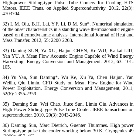
High-power Stirling-type Pulse Tube Coolers for Cooling HTS
Motors. IEEE Trans. on Applied Superconductivity, 2012, 22(3):
4703704.
32) L.M. Qiu, B.H. Lai, Y.F. Li, D.M. Sun*. Numerical simulation
of the onset characteristics in a standing wave thermoacoustic engine
based on thermodynamic analysis. International Journal of Heat and
Mass Transfer. 2012, 55: 2200-2203.
33) Daming SUN, Ya XU, Haijun CHEN, Ke WU, Kaikai LIU,
Yan YU. A Mean Flow Acoustic Engine Capable of Wind Energy
Harvesting. Energy Conversion and Management. 2012, 63: 101-
105.
34) Yu Yan, Sun Daming*, Wu Ke, Xu Ya, Chen Haijun, Yan
Weilin, Qiu Limin. CFD Study on Mean Flow Engine for Wind
Power Exploitation. Energy Conversion and Management, 2011,
52(6): 2355-2359.
35) Daming Sun, Wei Chao, Jiuce Sun, Limin Qiu. Advances in
High Power Stirling-type Pulse Tube Cooler. IEEE transactions on
superconductor. 2010, 20(3): 2043-2046.
36) Daming Sun, Marc Dietrich, Guenter Thummes. High-power
Stirling-type pulse tube cooler working below 30 K. Cryogenics 49