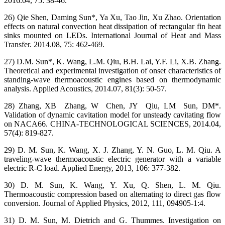
2016.04, 75: 38-46.
26) Qie Shen, Daming Sun*, Ya Xu, Tao Jin, Xu Zhao. Orientation
effects on natural convection heat dissipation of rectangular fin heat
sinks mounted on LEDs. International Journal of Heat and Mass
Transfer. 2014.08, 75: 462-469.
27) D.M. Sun*, K. Wang, L.M. Qiu, B.H. Lai, Y.F. Li, X.B. Zhang.
Theoretical and experimental investigation of onset characteristics of
standing-wave thermoacoustic engines based on thermodynamic
analysis. Applied Acoustics, 2014.07, 81(3): 50-57.
28) Zhang, XB Zhang, W Chen, JY Qiu, LM Sun, DM*.
Validation of dynamic cavitation model for unsteady cavitating flow
on NACA66. CHINA-TECHNOLOGICAL SCIENCES, 2014.04,
57(4): 819-827.
29) D. M. Sun, K. Wang, X. J. Zhang, Y. N. Guo, L. M. Qiu. A
traveling-wave thermoacoustic electric generator with a variable
electric R-C load. Applied Energy, 2013, 106: 377-382.
30) D. M. Sun, K. Wang, Y. Xu, Q. Shen, L. M. Qiu.
Thermoacoustic compression based on alternating to direct gas flow
conversion. Journal of Applied Physics, 2012, 111, 094905-1:4.
31) D. M. Sun, M. Dietrich and G. Thummes. Investigation on