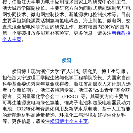
授，任浙江大学电力电子应用技术国家工程研究中心副主任、
浙大城市学院副校长。主要研究方向为间歇式新能源制氢与电
网协同技术、微电网控制技术、新能源发电控制技术等。目前
主要承担新能源灵活制氢与氢电耦合、海上制氢、微电网、交
直流混合配电网等方面的研究工作。建有校园内30KW的国内
第一个零碳排放多能互补实验室。更多信息，请关注
韦巍教授
个人主页
。
侯阳
侯阳博士现为浙江大学“百人计划”研究员、博士生导师，
担任浙大宁波理工学院生物与化学工程学院院长。为国家自然
科学基金委优秀青年基金获得者、浙江省高层次人才计划入选
者（创新长期）、浙江省特聘专家、浙江省“杰出青年”基金获
得者、英国皇家化学会会士（FRSC）等。其研究方向主要为
可再生能源发电与绿色氢能、锂离子电池和超级电容器及动力
电池、CO2转化与资源化利用及新型水系电池、基于人工智能
的新能源材料高通量筛选、环境化工与环境友好型催化材料
等。更多信息，请关注
侯阳博士个人主页
。