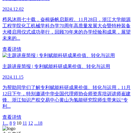
2024.12.02
栉风沐雨七十载，奋楫扬帆启新程。11月28日，浙江大学能源
工程学院化工机械学科办学70周年高质量发展大会暨特种装备
大楼启用仪式成功举行，回顾70年来的办学经验和成果，展望
未来的...
查看详情
主题讲座简报 | 专利赋能科研成果价值、转化与运用
2024.11.15
为帮助同学们了解专利赋能科研成果价值、转化与运用，11月
12日下午，特别邀请中华全国代理师协会师资库培训讲师崔建
锋、浙江知识产权交易中心黄山为氢能研究院师生带来以“专
利...
查看详情
1...
8
9
10
11
12
...18